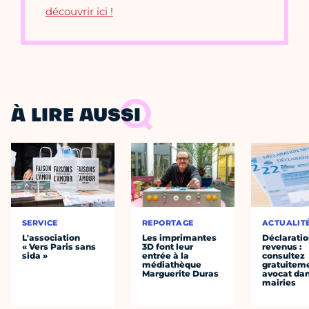
découvrir ici !
À LIRE AUSSI
SERVICE
REPORTAGE
ACTUALIT
L'association
Les imprimantes
Déclaratio
« Vers Paris sans
3D font leur
revenus :
sida »
entrée à la
consultez
médiathèque
gratuitem
Marguerite Duras
avocat dan
mairies