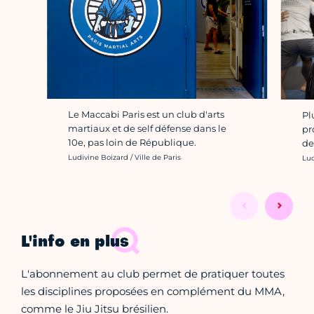
Le Maccabi Paris est un club d'arts
Pl
martiaux et de self défense dans le
pr
10e, pas loin de République.
de
Crédit photo :
Cré
Ludivine Boizard / Ville de Paris
Lud
L'info en plus
L'abonnement au club permet de pratiquer toutes
les disciplines proposées en complément du MMA,
comme le Jiu Jitsu brésilien.