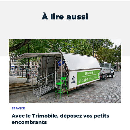
À lire aussi
SERVICE
DO
Avec le Trimobile, déposez vos petits
Co
encombrants