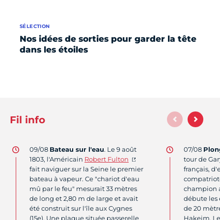
SÉLECTION
Nos idées de sorties pour garder la tête
dans les étoiles
Fil info
09/08
Bateau sur l'eau
. Le 9 août
07/08
Plon
1803, l'Américain
Robert Fulton
tour de Gar
fait naviguer sur la Seine le premier
français, d'
bateau à vapeur. Ce "chariot d'eau
compatriot
mû par le feu" mesurait 33 mètres
champion a
de long et 2,80 m de large et avait
débute les
été construit sur l'île aux Cygnes
de 20 mètre
(15e). Une plaque située passerelle
Hakeim. Le