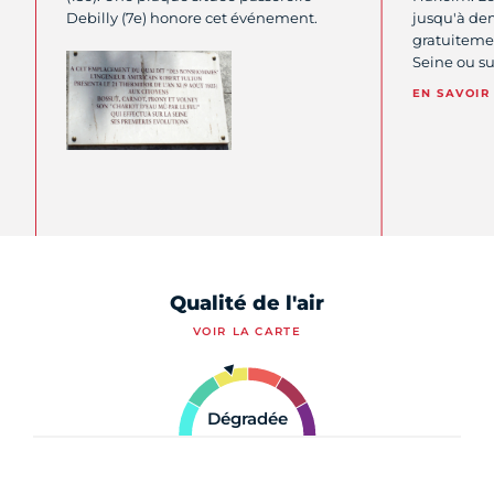
Debilly (7e) honore cet événement.
jusqu'à dem
gratuitemen
Seine ou sur
EN SAVOIR
Qualité de l'air
VOIR LA CARTE
Dégradée