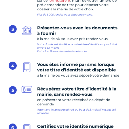
sur ce
formulaire
, muni de votre numéro de
pré-demande de titre pour déposer votre
dossier à la mairie de votre choix.
Plus de 6 000 rendez-vous chaque semaine.
Présentez-vous avec les documents
3
à fournir
à la mairie où vous avez pris rendez-vous.
Votre dossier est étudié, puis votre titre d’identité est produit et
envoyé en mairie.
Entre 2 et 8 semaines selon les périodes.
Vous êtes informé par sms lorsque
4
votre titre d’identité est disponible
à la mairie où vous avez déposé votre demande
Récupérez votre titre d’identité à la
5
mairie, sans rendez-vous
en présentant votre récépissé de dépôt de
demande
Attention, le titre sera détruit au bout de 3 mois s’il n'a pas été
récupéré.
Certifiez votre identité numérique
6