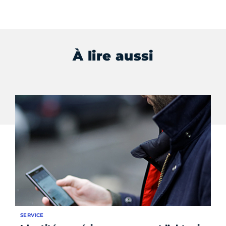
À lire aussi
SERVICE
SE