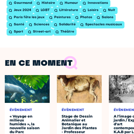
Gourmand
Histoire
Humour
Innovations
Jeux 2024
LGBT
Littérature
Loisirs
Nuit
Paris fête les jeux
Peintures
Photos
Salons
Santé
Sciences
Solidarité
Spectacles musicaux
Sport
Street-art
Théâtre
EN CE MOMENT
ÉVÈNEMENT
ÉVÈNEMENT
ÉVÈNEMEN
« Voyage en
Stage de Dessin
A l'image 
milieux
Animalier et
jardin / Ex
humides », la
Botanique au
d'art
nouvelle saison
Jardin des Plantes
contempor
du Parc
- Professeur
K.A.B par 