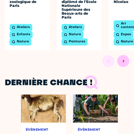
zoologique de
diplômé de l'Ecole
Nicolao
Paris
Nationale
Supérieure des
Beaux-arts de
Paris
Art
Ateliers
Ateliers
contem
Enfants
Nature
Expos
Nature
Peintures
Nature
DERNIÈRE CHANCE !
ÉVÈNEMENT
ÉVÈNEMENT