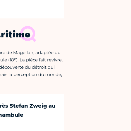
ritime
ture de Magellan, adaptée du
e
le (18
). La pièce fait revivre,
découverte du détroit qui
mais la perception du monde,
rès Stefan Zweig au
unambule