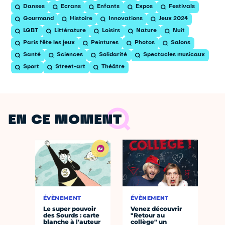
Danses
Ecrans
Enfants
Expos
Festivals
Gourmand
Histoire
Innovations
Jeux 2024
LGBT
Littérature
Loisirs
Nature
Nuit
Paris fête les jeux
Peintures
Photos
Salons
Santé
Sciences
Solidarité
Spectacles musicaux
Sport
Street-art
Théâtre
EN CE MOMENT
ÉVÈNEMENT
ÉVÈNEMENT
Le super pouvoir
Venez découvrir
des Sourds : carte
"Retour au
blanche à l'auteur
collège" un