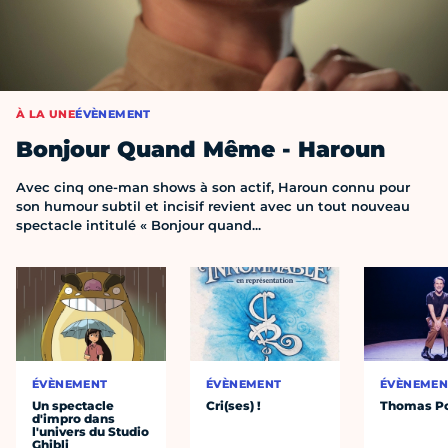
À LA UNE
ÉVÈNEMENT
Bonjour Quand Même - Haroun
Avec cinq one-man shows à son actif, Haroun connu pour
son humour subtil et incisif revient avec un tout nouveau
spectacle intitulé « Bonjour quand...
ÉVÈNEMENT
ÉVÈNEMENT
ÉVÈNEMEN
Un spectacle
Cri(ses) !
Thomas Po
d'impro dans
l'univers du Studio
Ghibli