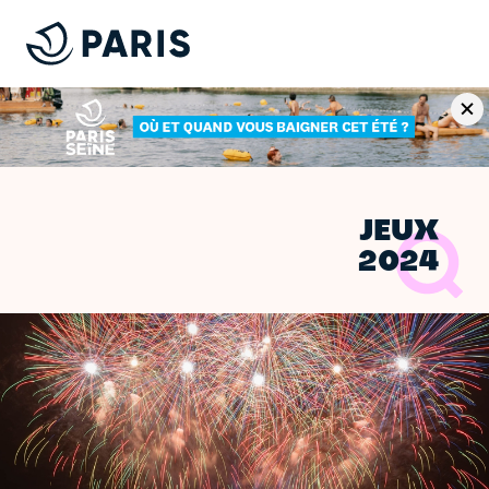
JEUX
2024