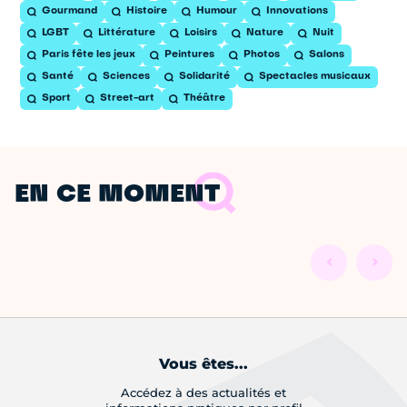
Gourmand
Histoire
Humour
Innovations
LGBT
Littérature
Loisirs
Nature
Nuit
Paris fête les jeux
Peintures
Photos
Salons
Santé
Sciences
Solidarité
Spectacles musicaux
Sport
Street-art
Théâtre
EN CE MOMENT
Vous êtes...
Accédez à des actualités et