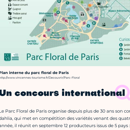
Plan interne du parc floral de Paris
rédit photo :
http://www.vincennes-tourisme.fr/Decouvrir/Parc-Floral
Un concours international
Le Parc Floral de Paris organise depuis plus de 30 ans son co
dahlia, qui met en compétition des variétés venant des quat
année, il réunit en septembre 12 producteurs issus de 5 pays 