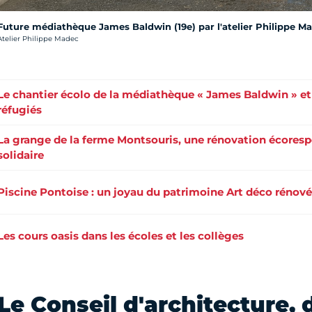
Future médiathèque James Baldwin (19e) par l'atelier Philippe M
rédit photo :
Atelier Philippe Madec
Le chantier écolo de la médiathèque « James Baldwin » et
réfugiés
La grange de la ferme Montsouris, une rénovation écoresp
solidaire
Piscine Pontoise : un joyau du patrimoine Art déco rénové
Les cours oasis dans les écoles et les collèges
Le Conseil d'architecture,