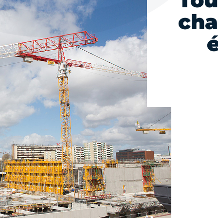
Tou
cha