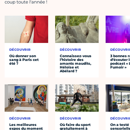
coup toute l'année !
DÉCOUVRIR
DÉCOUVRIR
DÉCOUVRI
Où donner son
Connaissez-vous
3 bonnes r
sang à Paris cet
l’histoire des
d’écouter 
été ?
amants maudits,
podcast « 
Héloïse et
Fumoir »
Abélard ?
DÉCOUVRIR
DÉCOUVRIR
DÉCOUVRI
Les meilleures
Où faire du sport
On a testé 
expos du moment
gratuitement à
sensoriell