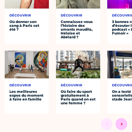
DÉCOUVRIR
DÉCOUVRIR
DÉCOUVRI
Où donner son
Connaissez-vous
3 bonnes r
sang à Paris cet
l’histoire des
d’écouter 
été ?
amants maudits,
podcast « 
Héloïse et
Fumoir »
Abélard ?
DÉCOUVRIR
DÉCOUVRIR
DÉCOUVRI
Les meilleures
Où faire du sport
On a testé 
expos du moment
gratuitement à
sensoriell
à faire en famille
Paris quand on est
stade Jea
une femme ?