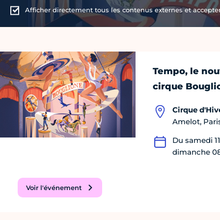
Afficher directement tous les contenus externes et accepter 
Tempo, le nou
cirque Bougli
Cirque d'Hiv
Amelot, Paris
Du samedi 11
dimanche 08
Voir l'événement