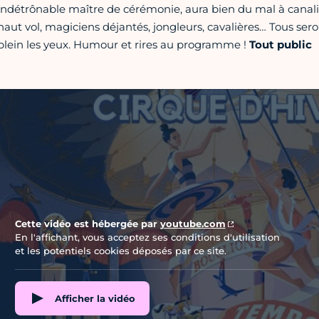
indétrônable maître de cérémonie, aura bien du mal à canali
haut vol, magiciens déjantés, jongleurs, cavalières… Tous ser
plein les yeux. Humour et rires au programme !
Tout public
Vidéo Youtube
Cette vidéo est hébergée par
youtube.com
En l'affichant, vous acceptez ses conditions d'utilisation
et les potentiels cookies déposés par ce site.
Afficher la vidéo