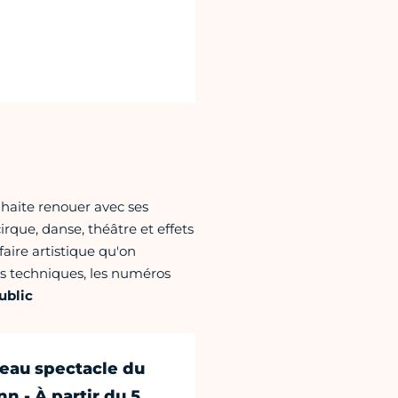
haite renouer avec ses
rque, danse, théâtre et effets
faire artistique qu'on
es techniques, les numéros
ublic
veau spectacle du
n - À partir du 5