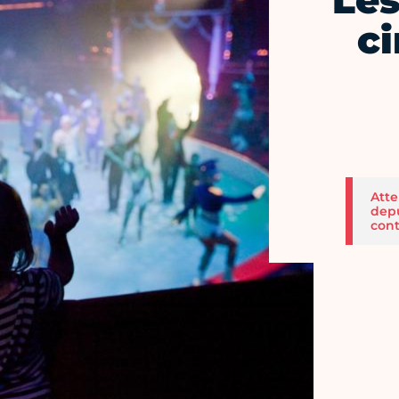
Les
ci
Atte
depu
cont