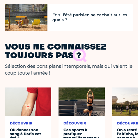
Et si l’été parisien se cachait sur les
quais ?
VOUS NE CONNAISSEZ
TOUJOURS PAS ?
Sélection des bons plans intemporels, mais qui valent le
coup toute l'année !
DÉCOUVRIR
DÉCOUVRIR
DÉCOUVRI
Où donner son
Ces sports à
On a testé
sang à Paris cet
pratiquer
l’altinha, l
été ?
tranquillement au
comme à