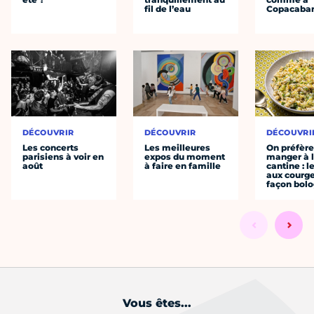
fil de l’eau
Copacaba
DÉCOUVRIR
DÉCOUVRIR
DÉCOUVRI
Les concerts
Les meilleures
On préfèr
parisiens à voir en
expos du moment
manger à 
août
à faire en famille
cantine : l
aux courge
façon bol
Vous êtes...