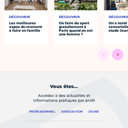
DÉCOUVRIR
DÉCOUVRIR
DÉCOUVRI
Les meilleures
Où faire du sport
On a testé 
expos du moment
gratuitement à
sensoriell
à faire en famille
Paris quand on est
stade Jea
une femme ?
Vous êtes...
Accédez à des actualités et
informations pratiques par profil
PROFESSIONNEL
ASSOCIATION
JEUNE