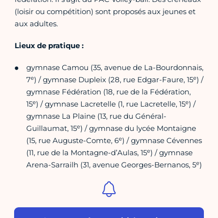
(loisir ou compétition) sont proposés aux jeunes et
aux adultes.
Lieux de pratique :
gymnase Camou (35, avenue de La-Bourdonnais,
e
e
7
) / gymnase Dupleix (28, rue Edgar-Faure, 15
) /
gymnase Fédération (18, rue de la Fédération,
e
e
15
) / gymnase Lacretelle (1, rue Lacretelle, 15
) /
gymnase La Plaine (13, rue du Général-
e
Guillaumat, 15
) / gymnase du lycée Montaigne
e
(15, rue Auguste-Comte, 6
) / gymnase Cévennes
e
(11, rue de la Montagne-d’Aulas, 15
) / gymnase
e
Arena-Sarrailh (31, avenue Georges-Bernanos, 5
)