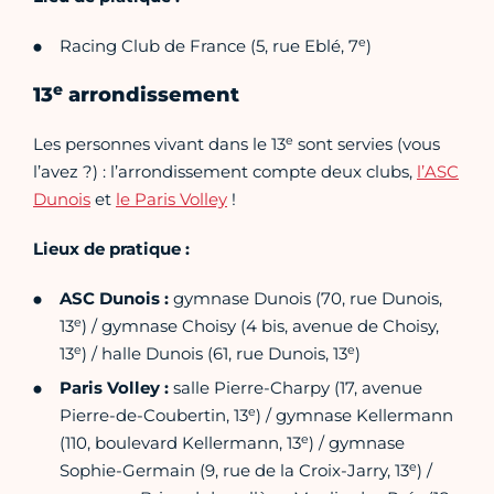
e
Racing Club de France (5, rue Eblé, 7
)
e
13
arrondissement
e
Les personnes vivant dans le 13
sont servies (vous
l’avez ?) : l’arrondissement compte deux clubs,
l’ASC
Dunois
et
le Paris Volley
!
Lieux de pratique :
ASC Dunois :
gymnase Dunois (70, rue Dunois,
e
13
) / gymnase Choisy (4 bis, avenue de Choisy,
e
e
13
) / halle Dunois (61, rue Dunois, 13
)
Paris Volley :
salle Pierre-Charpy (17, avenue
e
Pierre-de-Coubertin, 13
) / gymnase Kellermann
e
(110, boulevard Kellermann, 13
) / gymnase
e
Sophie-Germain (9, rue de la Croix-Jarry, 13
) /