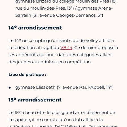
gymnase Brizard du collège Moulin des Prés (18,
e
rue du Moulin-des-Prés, 13
) / gymnase Arena-
e
Sarrailh (31, avenue Georges-Bernanos, 5
)
e
14
arrondissement
e
Le 14
ne compte qu’un seul club de volley affilié à
la fédération : il s’agit du
VB-14
. Ce dernier propose à
ses adhérents de jouer dans des catégories allant
des jeunes aux adultes, en compétition.
Lieu de pratique :
e
gymnase Elisabeth (7, avenue Paul-Appell, 14
)
e
15
arrondissement
e
Le 15
a beau être le plus grand arrondissement de
la capitale, il ne compte qu’un club affilié à la
fédération. Il s’agit du PAC Volley-ball. Des créneaux