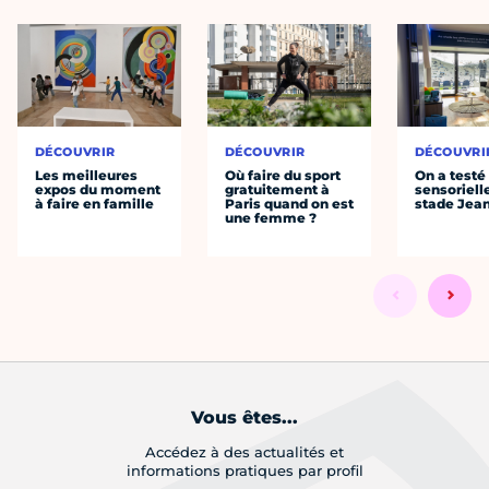
DÉCOUVRIR
DÉCOUVRIR
DÉCOUVRI
Les meilleures
Où faire du sport
On a testé 
expos du moment
gratuitement à
sensoriell
à faire en famille
Paris quand on est
stade Jea
une femme ?
Vous êtes...
Accédez à des actualités et
informations pratiques par profil