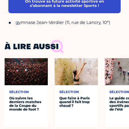
On trouve sa future activité sportive en
s’abonnant à la newsletter Sports !
e
gymnase Jean-Verdier (11, rue de Lancry, 10
)
À LIRE AUSSI
SÉLECTION
SÉLECTION
SÉLECTIO
Où suivre les
Que faire à Paris
Le guide 
derniers matches
quand il fait trop
des évén
de la Coupe du
chaud ?
sportifs pa
monde de foot ?
de l’été