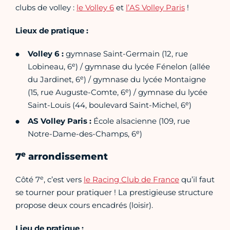
clubs de volley :
le Volley 6
et
l’AS Volley Paris
!
Lieux de pratique :
Volley 6 :
gymnase Saint-Germain (12, rue
e
Lobineau, 6
) / gymnase du lycée Fénelon (allée
e
du Jardinet, 6
) / gymnase du lycée Montaigne
e
(15, rue Auguste-Comte, 6
) / gymnase du lycée
e
Saint-Louis (44, boulevard Saint-Michel, 6
)
AS Volley Paris :
École alsacienne (109, rue
e
Notre-Dame-des-Champs, 6
)
e
7
arrondissement
e
Côté 7
, c’est vers
le Racing Club de France
qu’il faut
se tourner pour pratiquer ! La prestigieuse structure
propose deux cours encadrés (loisir).
Lieu de pratique :