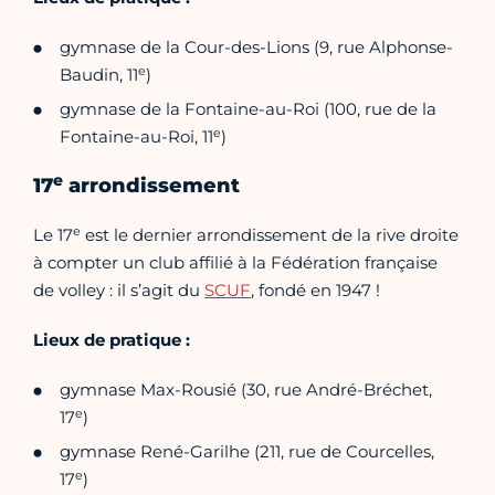
gymnase de la Cour-des-Lions (9, rue Alphonse-
e
Baudin, 11
)
gymnase de la Fontaine-au-Roi (100, rue de la
e
Fontaine-au-Roi, 11
)
e
17
arrondissement
e
Le 17
est le dernier arrondissement de la rive droite
à compter un club affilié à la Fédération française
de volley : il s’agit du
SCUF
, fondé en 1947 !
Lieux de pratique :
gymnase Max-Rousié (30, rue André-Bréchet,
e
17
)
gymnase René-Garilhe (211, rue de Courcelles,
e
17
)