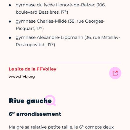
gymnase du lycée Honoré-de-Balzac (106,
e
boulevard Bessières, 17
)
gymnase Charles-Mildé (38, rue Georges-
e
Picquart, 17
)
gymnase Alexandre-Lippmann (36, rue Mstislav-
e
Rostropovitch, 17
)
Le site de la FFVolley
www.ffvb.org
Rive gauche
e
6
arrondissement
e
Malgré sa relative petite taille, le 6
compte deux