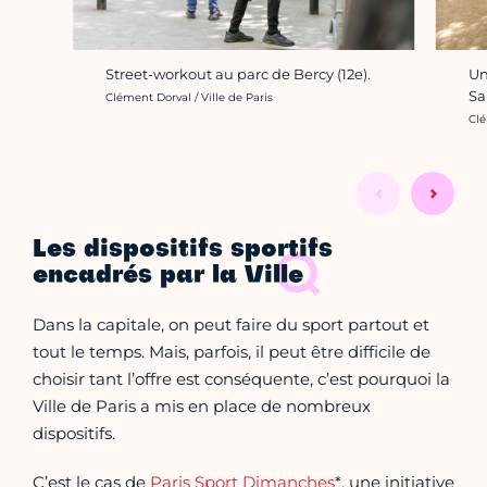
Street-workout au parc de Bercy (12e).
Un
Sa
Crédit photo :
Clément Dorval / Ville de Paris
Cré
Clé
Les dispositifs sportifs
encadrés par la Ville
Dans la capitale, on peut faire du sport partout et
tout le temps. Mais, parfois, il peut être difficile de
choisir tant l’offre est conséquente, c’est pourquoi la
Ville de Paris a mis en place de nombreux
dispositifs.
C’est le cas de
Paris Sport Dimanches
*, une initiative