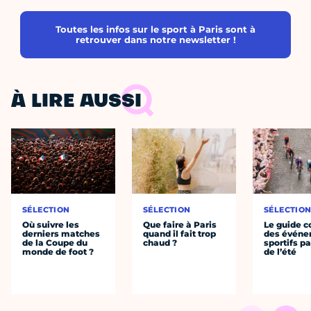
Toutes les infos sur le sport à Paris sont à
retrouver dans notre newsletter !
À LIRE AUSSI
SÉLECTION
SÉLECTION
SÉLECTIO
Où suivre les
Que faire à Paris
Le guide 
derniers matches
quand il fait trop
des évén
de la Coupe du
chaud ?
sportifs pa
monde de foot ?
de l’été