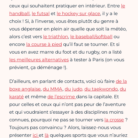
ceux qui souhaitent pratiquer en intérieur. Entre
le
handball
,
le futsal
et
le hockey sur glace
, il y a le
choix ! Si, à l’inverse, vous êtes plutôt du genre à
vous dépenser en plein air quelle que soit la météo,
alors c’est vers
le triathlon
,
le baseball/softball
ou
encore
la course à pied
qu’il faut se tourner. Et si
vous en avez marre du foot et du rugby, on a listé
les meilleures alternatives
à tester à Paris (on vous
prévient, ça déménage !).
D’ailleurs, en parlant de contacts, voici où faire
de la
boxe anglaise
,
du MMA
,
du judo,
du taekwondo
,
du
karaté
et même
de l’escrime
dans la capitale. Et
pour celles et ceux qui n’ont pas peur de l’aventure
et qui voudraient s’essayer à des disciplines moins
connues, pourquoi ne pas se tourner vers
la crosse
?
Toujours pas convaincu ? Alors, laissez-nous vous
présenter
ici
et
là
quelques sports que vous n’auriez