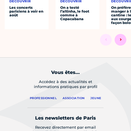
DÉCOUVRIR
DÉCOUVRIR
DÉCOUVRI
Les concerts
On a testé
On préfèr
parisiens à voir en
l’altinha, le foot
manger à 
août
comme à
cantine : l
Copacabana
aux courge
façon bol
Vous êtes...
Accédez à des actualités et
informations pratiques par profil
PROFESSIONNEL
ASSOCIATION
JEUNE
Les newsletters de Paris
Recevez directement par email