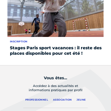
INSCRIPTION
AC
Stages Paris sport vacances : il reste des
Pa
places disponibles pour cet été !
sp
Vous êtes...
Accédez à des actualités et
informations pratiques par profil
PROFESSIONNEL
ASSOCIATION
JEUNE