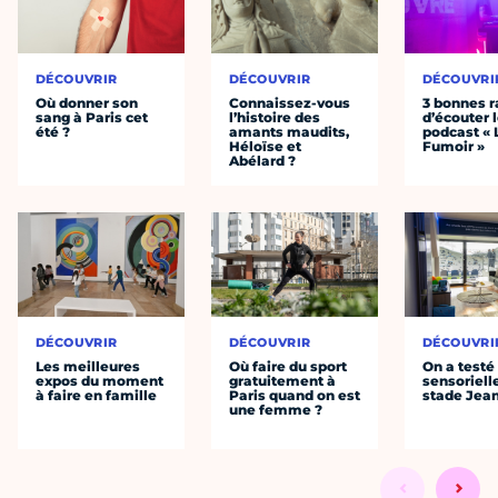
DÉCOUVRIR
DÉCOUVRIR
DÉCOUVRI
Où donner son
Connaissez-vous
3 bonnes r
sang à Paris cet
l’histoire des
d’écouter 
été ?
amants maudits,
podcast « 
Héloïse et
Fumoir »
Abélard ?
DÉCOUVRIR
DÉCOUVRIR
DÉCOUVRI
Les meilleures
Où faire du sport
On a testé 
expos du moment
gratuitement à
sensoriell
à faire en famille
Paris quand on est
stade Jea
une femme ?