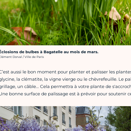
Éclosions de bulbes à Bagatelle au mois de mars.
rédit photo :
Clément Dorval / Ville de Paris
C’est aussi le bon moment pour planter et palisser les plan
glycine, la clématite, la vigne vierge ou le chèvrefeuille. Le p
grillage, un câble… Cela permettra à votre plante de s'accroc
Une bonne surface de palissage est à prévoir pour soutenir c