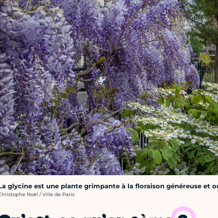
La glycine est une plante grimpante à la floraison généreuse et o
rédit photo :
Christophe Noël / Ville de Paris