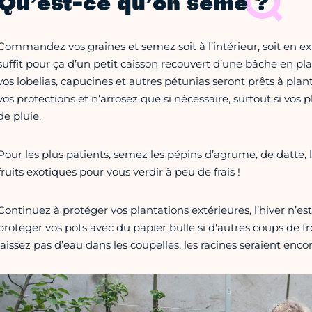
Qu’est-ce qu’on sème ?
Commandez vos graines et semez soit à l’intérieur, soit en ext
suffit pour ça d’un petit caisson recouvert d’une bâche en pla
vos lobelias, capucines et autres pétunias seront prêts à plant
vos protections et n’arrosez que si nécessaire, surtout si vos p
de pluie.
Pour les plus patients, semez les pépins d’agrume, de datte, 
fruits exotiques pour vous verdir à peu de frais !
Continuez à protéger vos plantations extérieures, l’hiver n’est
protéger vos pots avec du papier bulle si d'autres coups de f
laissez pas d’eau dans les coupelles, les racines seraient encor