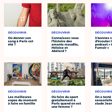
DÉCOUVRIR
DÉCOUVRIR
DÉCOUVRI
Où donner son
Connaissez-vous
3 bonnes r
sang à Paris cet
l’histoire des
d’écouter 
été ?
amants maudits,
podcast « 
Héloïse et
Fumoir »
Abélard ?
DÉCOUVRIR
DÉCOUVRIR
DÉCOUVRI
Les meilleures
Où faire du sport
On a testé 
expos du moment
gratuitement à
sensoriell
à faire en famille
Paris quand on est
stade Jea
une femme ?