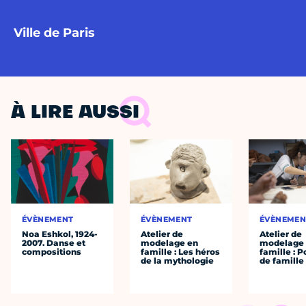
Ville de Paris
À LIRE AUSSI
ÉVÈNEMENT
ÉVÈNEMENT
ÉVÈNEMEN
Noa Eshkol, 1924-
Atelier de
Atelier de
2007. Danse et
modelage en
modelage
compositions
famille : Les héros
famille : P
de la mythologie
de famille