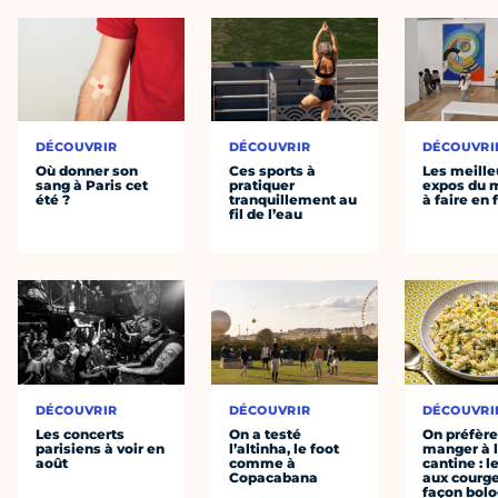
DÉCOUVRIR
DÉCOUVRIR
DÉCOUVRI
Où donner son
Ces sports à
Les meille
sang à Paris cet
pratiquer
expos du
été ?
tranquillement au
à faire en 
fil de l’eau
DÉCOUVRIR
DÉCOUVRIR
DÉCOUVRI
Les concerts
On a testé
On préfèr
parisiens à voir en
l’altinha, le foot
manger à 
août
comme à
cantine : l
Copacabana
aux courge
façon bol