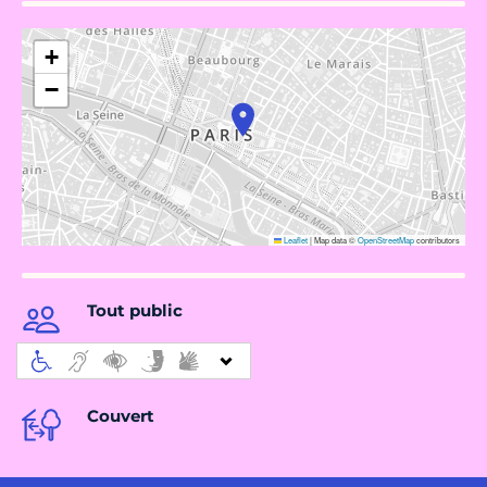
+
−
Leaflet
|
Map data ©
OpenStreetMap
contributors
Tout public
Couvert