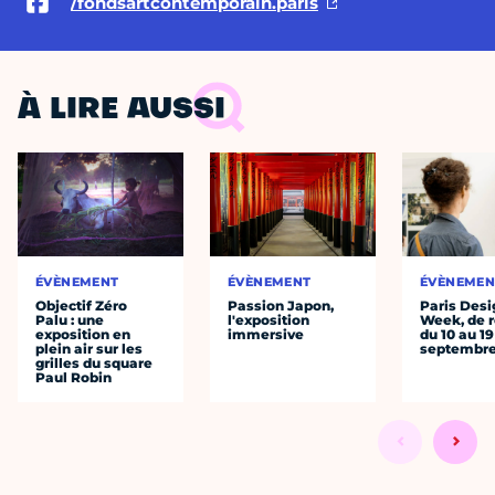
/fondsartcontemporain.paris
À LIRE AUSSI
ÉVÈNEMENT
ÉVÈNEMENT
ÉVÈNEMEN
Objectif Zéro
Passion Japon,
Paris Desi
Palu : une
l'exposition
Week, de r
exposition en
immersive
du 10 au 19
plein air sur les
septembr
grilles du square
Paul Robin