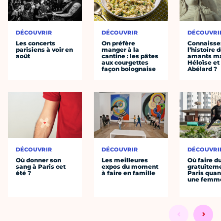
DÉCOUVRIR
DÉCOUVRIR
DÉCOUVRI
Les concerts
On préfère
Connaisse
parisiens à voir en
manger à la
l’histoire 
août
cantine : les pâtes
amants ma
aux courgettes
Héloïse et
façon bolognaise
Abélard ?
DÉCOUVRIR
DÉCOUVRIR
DÉCOUVRI
Où donner son
Les meilleures
Où faire d
sang à Paris cet
expos du moment
gratuitem
été ?
à faire en famille
Paris quan
une femm