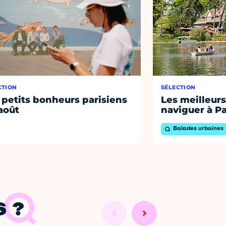
CTION
SÉLECTION
 petits bonheurs parisiens
Les meilleurs
août
naviguer à Pa
Balades urbaines
 ?