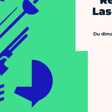
R
Las
Du dima