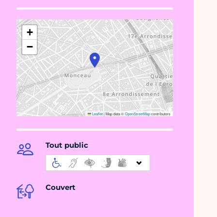
+
−
Leaflet
|
Map data ©
OpenStreetMap
contributors
Tout public
Couvert