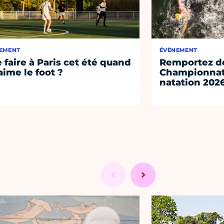
EMENT
ÉVÈNEMENT
 faire à Paris cet été quand
Remportez de
aime le foot ?
Championnat
natation 202