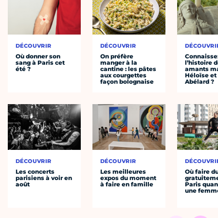
DÉCOUVRIR
DÉCOUVRIR
DÉCOUVRI
Où donner son
On préfère
Connaisse
sang à Paris cet
manger à la
l’histoire 
été ?
cantine : les pâtes
amants ma
aux courgettes
Héloïse et
façon bolognaise
Abélard ?
DÉCOUVRIR
DÉCOUVRIR
DÉCOUVRI
Les concerts
Les meilleures
Où faire d
parisiens à voir en
expos du moment
gratuitem
août
à faire en famille
Paris quan
une femm