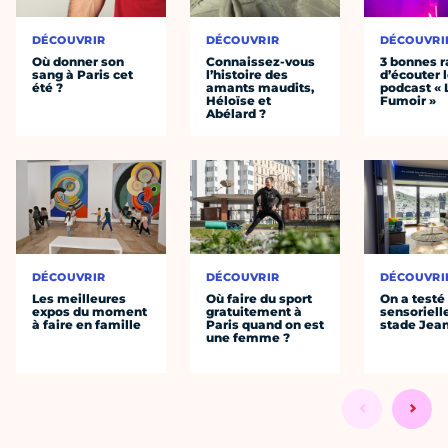
DÉCOUVRIR
DÉCOUVRIR
DÉCOUVRI
Où donner son
Connaissez-vous
3 bonnes r
sang à Paris cet
l’histoire des
d’écouter 
été ?
amants maudits,
podcast « 
Héloïse et
Fumoir »
Abélard ?
DÉCOUVRIR
DÉCOUVRIR
DÉCOUVRI
Les meilleures
Où faire du sport
On a testé 
expos du moment
gratuitement à
sensoriell
à faire en famille
Paris quand on est
stade Jea
une femme ?