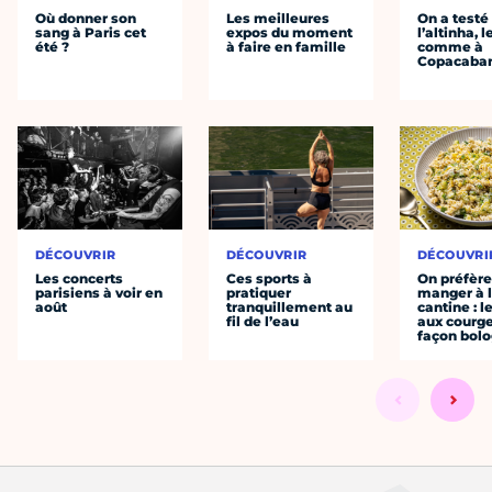
Où donner son
Les meilleures
On a testé
sang à Paris cet
expos du moment
l’altinha, l
été ?
à faire en famille
comme à
Copacaba
DÉCOUVRIR
DÉCOUVRIR
DÉCOUVRI
Les concerts
Ces sports à
On préfèr
parisiens à voir en
pratiquer
manger à 
août
tranquillement au
cantine : l
fil de l’eau
aux courge
façon bol