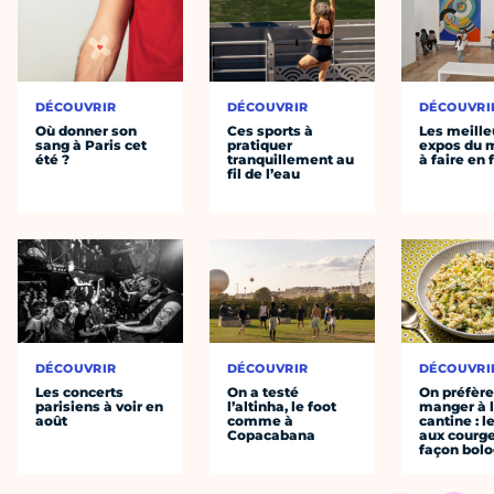
DÉCOUVRIR
DÉCOUVRIR
DÉCOUVRI
Où donner son
Ces sports à
Les meille
sang à Paris cet
pratiquer
expos du
été ?
tranquillement au
à faire en 
fil de l’eau
DÉCOUVRIR
DÉCOUVRIR
DÉCOUVRI
Les concerts
On a testé
On préfèr
parisiens à voir en
l’altinha, le foot
manger à 
août
comme à
cantine : l
Copacabana
aux courge
façon bol