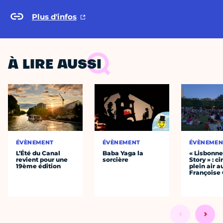
Plus d'infos
À LIRE AUSSI
ÉVÈNEMENT
ÉVÈNEMENT
ÉVÈNEMEN
L’Été du Canal
Baba Yaga la
« Lisbonn
revient pour une
sorcière
Story » : c
19ème édition
plein air a
Françoise 