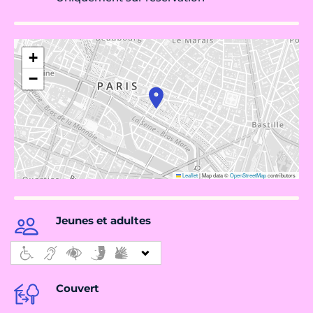
+
−
Leaflet
|
Map data ©
OpenStreetMap
contributors
Jeunes et adultes
Couvert