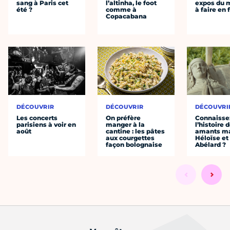
sang à Paris cet
l’altinha, le foot
expos du
été ?
comme à
à faire en 
Copacabana
DÉCOUVRIR
DÉCOUVRIR
DÉCOUVRI
Les concerts
On préfère
Connaisse
parisiens à voir en
manger à la
l’histoire 
août
cantine : les pâtes
amants ma
aux courgettes
Héloïse et
façon bolognaise
Abélard ?