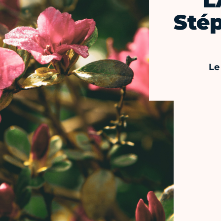
L
Sté
Le