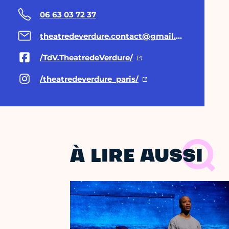
06 63 03 72 37
theatredeverdure.contact@gmail.com
/TdV.TheatredeVerdure/
/theatredeverdure_paris/
À LIRE AUSSI