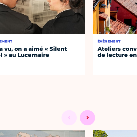
EMENT
ÉVÈNEMENT
a vu, on a aimé « Silent
Ateliers conv
l » au Lucernaire
de lecture en