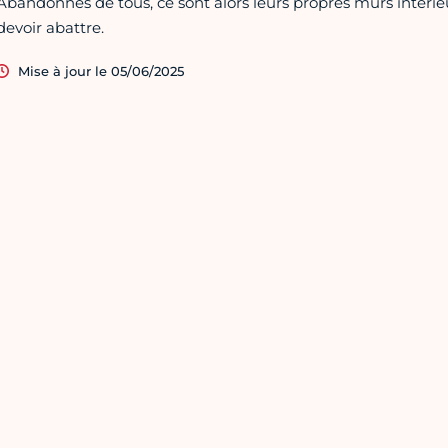
Abandonnés de tous, ce sont alors leurs propres murs intérie
devoir abattre.
Mise à jour le 05/06/2025