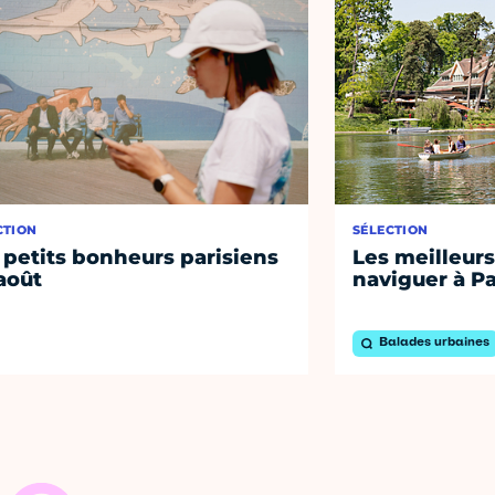
CTION
SÉLECTION
 petits bonheurs parisiens
Les meilleurs
août
naviguer à Pa
Balades urbaines