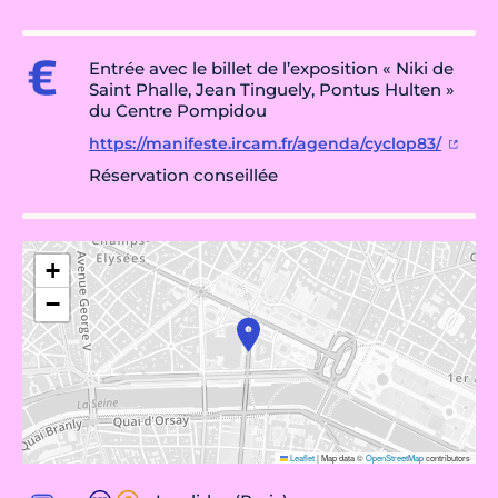
Entrée avec le billet de l’exposition « Niki de
Saint Phalle, Jean Tinguely, Pontus Hulten »
du Centre Pompidou
https://manifeste.ircam.fr/agenda/cyclop83/
Réservation conseillée
+
−
Leaflet
|
Map data ©
OpenStreetMap
contributors