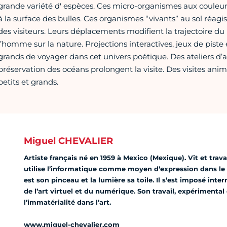
grande variété d' espèces. Ces micro-organismes aux couleu
à la surface des bulles. Ces organismes “vivants” au sol réa
des visiteurs. Leurs déplacements modifient la trajectoire du
l’homme sur la nature. Projections interactives, jeux de pist
grands de voyager dans cet univers poétique. Des ateliers d’art
préservation des océans prolongent la visite. Des visites an
petits et grands.
Miguel CHEVALIER
Artiste français né en 1959 à Mexico (Mexique). Vit et trava
utilise l’informatique comme moyen d’expression dans le 
est son pinceau et la lumière sa toile. Il s’est imposé in
de l’art virtuel et du numérique. Son travail, expérimental 
l’immatérialité dans l’art.
www.miguel-chevalier.com