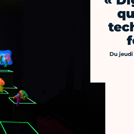
« Di
qu
tec
Du jeudi