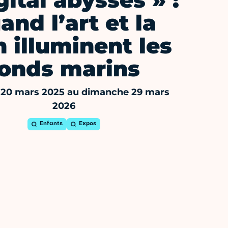
gital abysses » :
and l’art et la
h illuminent les
fonds marins
 20 mars 2025 au dimanche 29 mars
2026
Enfants
Expos