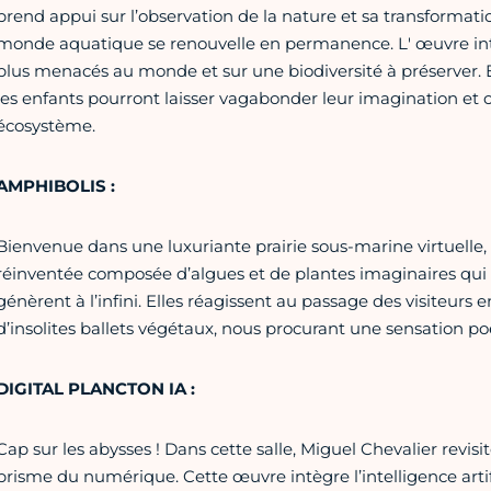
prend appui sur l’observation de la nature et sa transformatio
monde aquatique se renouvelle en permanence. L' œuvre inter
plus menacés au monde et sur une biodiversité à préserver. E
les enfants pourront laisser vagabonder leur imagination et c
écosystème.
AMPHIBOLIS :
Bienvenue dans une luxuriante prairie sous-marine virtuelle, 
réinventée composée d’algues et de plantes imaginaires qui cr
génèrent à l’infini. Elles réagissent au passage des visiteurs
d’insolites ballets végétaux, nous procurant une sensation po
DIGITAL PLANCTON IA :
Cap sur les abysses ! Dans cette salle, Miguel Chevalier revisi
prisme du numérique. Cette œuvre intègre l’intelligence arti