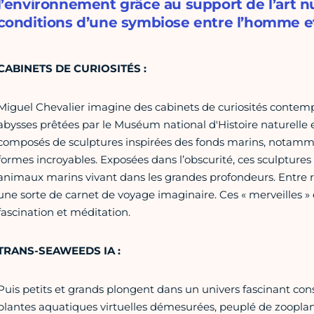
l’environnement grâce au support de l’art n
conditions d’une symbiose entre l’homme et
CABINETS DE CURIOSITÉS :
Miguel Chevalier imagine des cabinets de curiosités contemp
abysses prêtées par le Muséum national d'Histoire naturelle e
composés de sculptures inspirées des fonds marins, notammen
formes incroyables. Exposées dans l’obscurité, ces sculpture
animaux marins vivant dans les grandes profondeurs. Entre ré
une sorte de carnet de voyage imaginaire. Ces « merveilles »
fascination et méditation.
TRANS-SEAWEEDS IA :
Puis petits et grands plongent dans un univers fascinant con
plantes aquatiques virtuelles démesurées, peuplé de zoopla