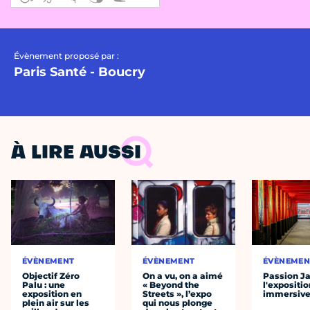
Évènement proposé par :
Paris Santé - Boucry
À LIRE AUSSI
ÉVÈNEMENT
ÉVÈNEMENT
ÉVÈNEMEN
Objectif Zéro
On a vu, on a aimé
Passion J
Palu : une
« Beyond the
l'expositio
exposition en
Streets », l’expo
immersiv
plein air sur les
qui nous plonge