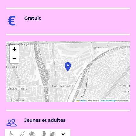
Gratuit
+
−
Leaflet
|
Map data ©
OpenStreetMap
contributors
Jeunes et adultes