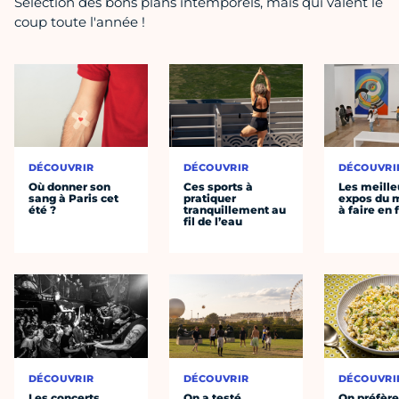
Sélection des bons plans intemporels, mais qui valent le
coup toute l'année !
DÉCOUVRIR
DÉCOUVRIR
DÉCOUVRI
Où donner son
Ces sports à
Les meille
sang à Paris cet
pratiquer
expos du
été ?
tranquillement au
à faire en 
fil de l’eau
DÉCOUVRIR
DÉCOUVRIR
DÉCOUVRI
Les concerts
On a testé
On préfèr