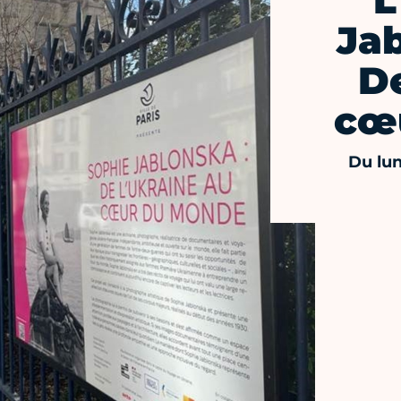
L
Ja
De
cœ
Du lun