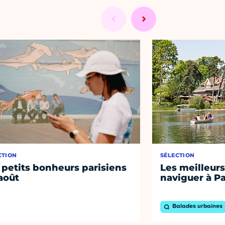
CTION
SÉLECTION
 petits bonheurs parisiens
Les meilleurs
août
naviguer à Pa
Balades urbaines