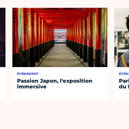
ÉVÈNEMENT
ÉVÈN
Passion Japon, l'exposition
Par
immersive
du 