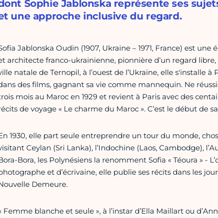
dont Sophie Jablonska représente ses suje
et une approche inclusive du regard.
Sofia Jablonska Oudin (1907, Ukraine – 1971, France) est une éc
et architecte franco-ukrainienne, pionnière d’un regard libre, 
ville natale de Ternopil, à l’ouest de l’Ukraine, elle s'installe 
dans des films, gagnant sa vie comme mannequin. Ne réussissa
trois mois au Maroc en 1929 et revient à Paris avec des cent
récits de voyage « Le charme du Maroc ». C’est le début de sa
En 1930, elle part seule entreprendre un tour du monde, cho
visitant Ceylan (Sri Lanka), l’Indochine (Laos, Cambodge), l’A
Bora-Bora, les Polynésiens la renomment Sofia « Téoura » - L
photographe et d’écrivaine, elle publie ses récits dans les j
Nouvelle Demeure.
« Femme blanche et seule », à l’instar d’Ella Maillart ou d’A