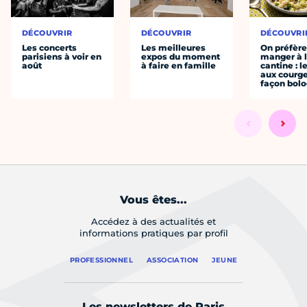
DÉCOUVRIR
DÉCOUVRIR
DÉCOUVRI
Les concerts
Les meilleures
On préfèr
parisiens à voir en
expos du moment
manger à 
août
à faire en famille
cantine : l
aux courge
façon bol
Vous êtes...
Accédez à des actualités et
informations pratiques par profil
PROFESSIONNEL
ASSOCIATION
JEUNE
Les newsletters de Paris