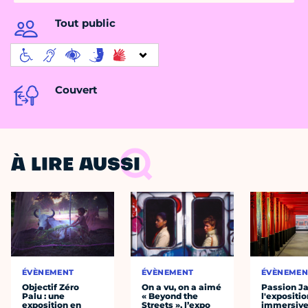
Tout public
Couvert
À LIRE AUSSI
ÉVÈNEMENT
ÉVÈNEMENT
ÉVÈNEMEN
Objectif Zéro
On a vu, on a aimé
Passion J
Palu : une
« Beyond the
l'expositio
exposition en
Streets », l’expo
immersiv