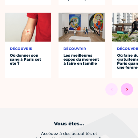
DÉCOUVRIR
DÉCOUVRIR
DÉCOUVRI
Où donner son
Les meilleures
Où faire d
sang à Paris cet
expos du moment
gratuitem
été ?
à faire en famille
Paris quan
une femm
Vous êtes...
Accédez à des actualités et