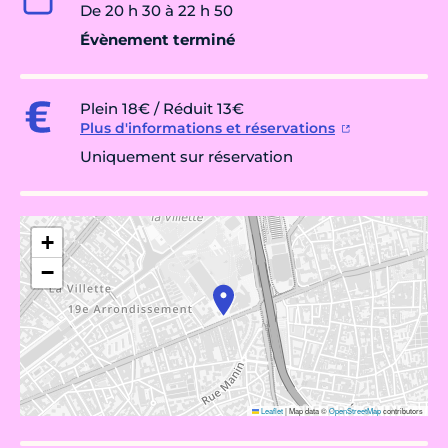
De 20 h 30 à 22 h 50
Évènement terminé
Plein 18€ / Réduit 13€
Plus d'informations et réservations
Uniquement sur réservation
+
−
Leaflet
|
Map data ©
OpenStreetMap
contributors