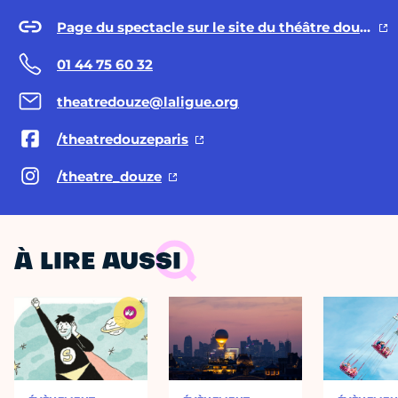
Page du spectacle sur le site du théâtre douze
01 44 75 60 32
theatredouze@laligue.org
/theatredouzeparis
/theatre_douze
À LIRE AUSSI