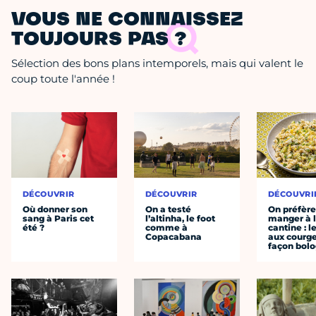
VOUS NE CONNAISSEZ
TOUJOURS PAS ?
Sélection des bons plans intemporels, mais qui valent le
coup toute l'année !
DÉCOUVRIR
DÉCOUVRIR
DÉCOUVRI
Où donner son
On a testé
On préfèr
sang à Paris cet
l’altinha, le foot
manger à 
été ?
comme à
cantine : l
Copacabana
aux courge
façon bol