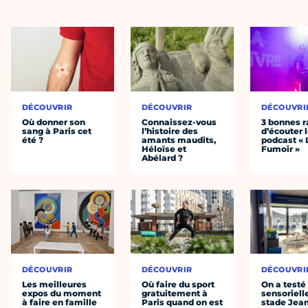
DÉCOUVRIR
DÉCOUVRIR
DÉCOUVRI
Où donner son
Connaissez-vous
3 bonnes r
sang à Paris cet
l’histoire des
d’écouter 
été ?
amants maudits,
podcast « 
Héloïse et
Fumoir »
Abélard ?
DÉCOUVRIR
DÉCOUVRIR
DÉCOUVRI
Les meilleures
Où faire du sport
On a testé 
expos du moment
gratuitement à
sensoriell
à faire en famille
Paris quand on est
stade Jea