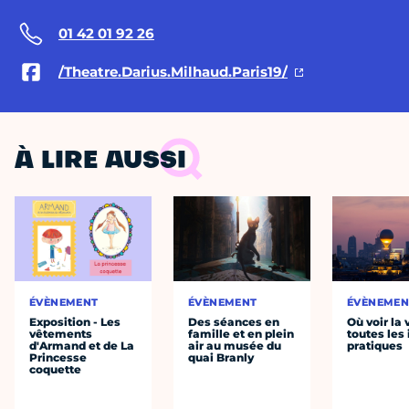
01 42 01 92 26
/Theatre.Darius.Milhaud.Paris19/
À LIRE AUSSI
ÉVÈNEMENT
ÉVÈNEMENT
ÉVÈNEMEN
Exposition - Les
Des séances en
Où voir la 
vêtements
famille et en plein
toutes les 
d'Armand et de La
air au musée du
pratiques
Princesse
quai Branly
coquette