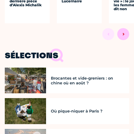
dernière pièce
Lucernaire
vie » : le j
d’Alexis Michalik
les femme
dit non
SÉLECTIONS
Brocantes et vide-greniers : on
chine où en août ?
Où pique-niquer à Paris ?