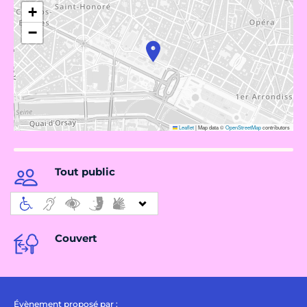
+
−
Leaflet
|
Map data ©
OpenStreetMap
contributors
Tout public
Couvert
Évènement proposé par :