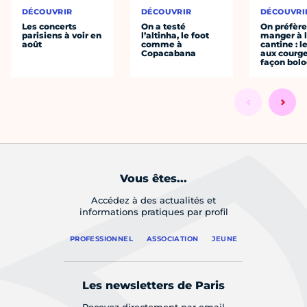
DÉCOUVRIR
DÉCOUVRIR
DÉCOUVRI
Les concerts
On a testé
On préfèr
parisiens à voir en
l’altinha, le foot
manger à 
août
comme à
cantine : l
Copacabana
aux courge
façon bol
Vous êtes...
Accédez à des actualités et
informations pratiques par profil
PROFESSIONNEL
ASSOCIATION
JEUNE
Les newsletters de Paris