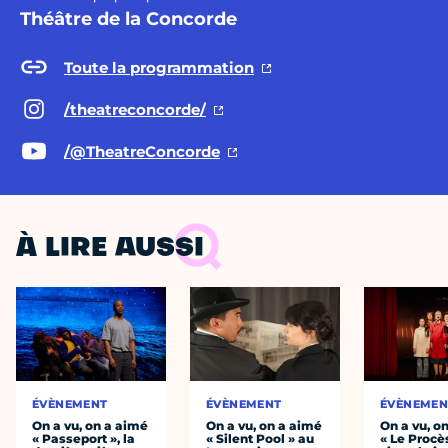
Théâtre de la Concorde
Toute la programmation
/theatreconcorde/
/@TheatreConcorde
À LIRE AUSSI
ÉVÈNEMENT
ÉVÈNEMENT
ÉVÈNEMEN
On a vu, on a aimé
On a vu, on a aimé
On a vu, o
« Passeport », la
« Silent Pool » au
« Le Procè