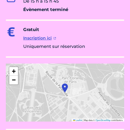
De 15 h à 15 h 45
Évènement terminé
Gratuit
Inscription ici
Uniquement sur réservation
+
−
Leaflet
|
Map data ©
OpenStreetMap
contributors