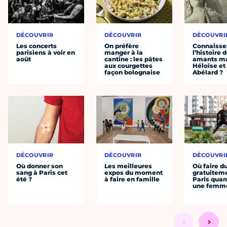
DÉCOUVRIR
DÉCOUVRIR
DÉCOUVRI
Les concerts
On préfère
Connaisse
parisiens à voir en
manger à la
l’histoire 
août
cantine : les pâtes
amants ma
aux courgettes
Héloïse et
façon bolognaise
Abélard ?
DÉCOUVRIR
DÉCOUVRIR
DÉCOUVRI
Où donner son
Les meilleures
Où faire d
sang à Paris cet
expos du moment
gratuitem
été ?
à faire en famille
Paris quan
une femm