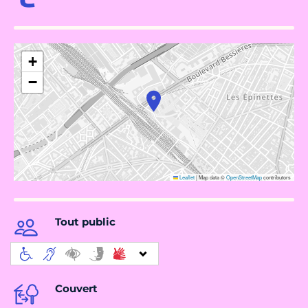
+
−
Leaflet
|
Map data ©
OpenStreetMap
contributors
Tout public
Couvert