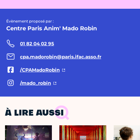
Évènement proposé par :
Centre Paris Anim' Mado Robin
01 82 04 02 95
cpa.madorobin@paris.ifac.asso.fr
/CPAMadoRobin
/mado_robin
À LIRE AUSSI