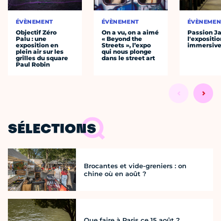
ÉVÈNEMENT
ÉVÈNEMENT
ÉVÈNEMEN
Objectif Zéro
On a vu, on a aimé
Passion J
Palu : une
« Beyond the
l'expositio
exposition en
Streets », l’expo
immersiv
plein air sur les
qui nous plonge
grilles du square
dans le street art
Paul Robin
SÉLECTIONS
Brocantes et vide-greniers : on
chine où en août ?
Que faire à Paris ce 15 août ?