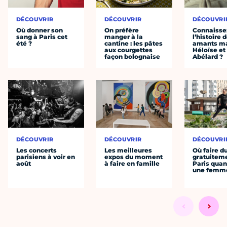
DÉCOUVRIR
DÉCOUVRIR
DÉCOUVRI
Où donner son
On préfère
Connaisse
sang à Paris cet
manger à la
l’histoire 
été ?
cantine : les pâtes
amants ma
aux courgettes
Héloïse et
façon bolognaise
Abélard ?
DÉCOUVRIR
DÉCOUVRIR
DÉCOUVRI
Les concerts
Les meilleures
Où faire d
parisiens à voir en
expos du moment
gratuitem
août
à faire en famille
Paris quan
une femm