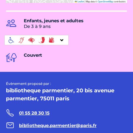
Leaflet
|
Map data ©
OpenStreetMap
contributors
Enfants, jeunes et adultes
De 3 à 9 ans
Couvert
Évènement proposé par :
bibliotheque parmentier, 20 bis avenue
parmentier, 75011 paris
01 55 28 30 15
bibliotheque.parmentier@paris.fr