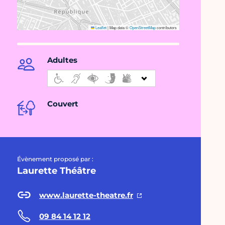
Leaflet
|
Map data ©
OpenStreetMap
contributors
Adultes
Couvert
Évènement proposé par :
Laurette Théâtre
www.laurette-theatre.fr
09 84 14 12 12