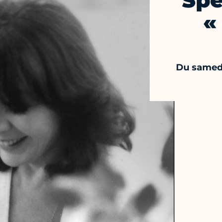
Spe
«
Du samedi