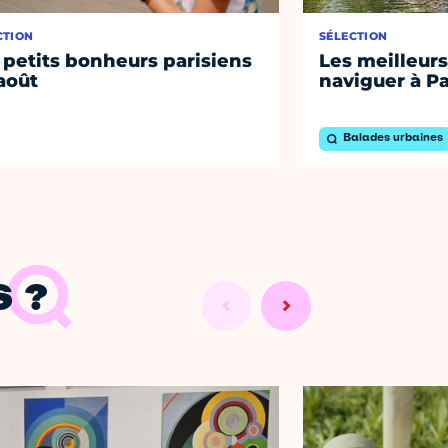
CTION
SÉLECTION
 petits bonheurs parisiens
Les meilleurs
août
naviguer à Pa
Balades urbaines
 ?