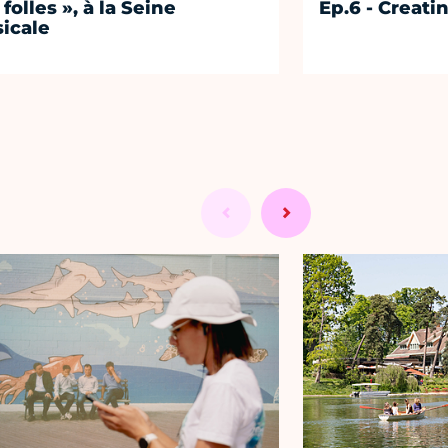
 folles », à la Seine
Ep.6 - Creati
icale