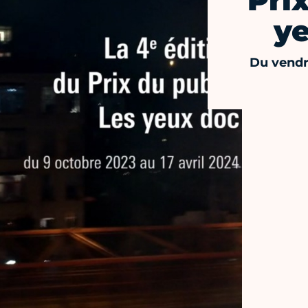
Pri
y
Du vendr