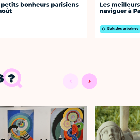
 petits bonheurs parisiens
Les meilleurs
août
naviguer à Pa
Balades urbaines
 ?