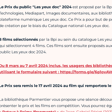
Le Prix du public "Les yeux doc" 2024
est proposé par la Bp
Technologies, Mediapart, Images documentaires, aux bibliot
plateforme numérique Les yeux doc. Ce Prix a pour but de p
de création par le biais du Catalogue national-Les yeux doc.
8 films sélectionnés
par la Bpi au sein du catalogue Les yeu
qui sélectionnent 4 films. Ces films sont ensuite proposés aux
public Les yeux doc 2024.
Du 8 mars au 7 avril 2024 inclus, les usagers des biblioth
utilisant le formulaire suivant : https://forms.gle/6p1ov
Le Prix sera remis le 17 avril 2024 au film qui remportera le
La bibliothèque Parmentier vous propose une séance découv
présenter le prix et les films en compétition. Vous pourrez ég
« Retour à Reims (fragments) »
de Jean-Gabriel Périot (2021