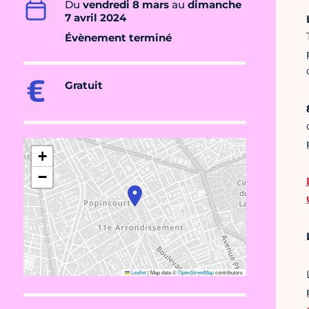
Du
vendredi 8 mars
au
dimanche
7 avril 2024
Évènement terminé
Gratuit
+
−
Leaflet
|
Map data ©
OpenStreetMap
contributors