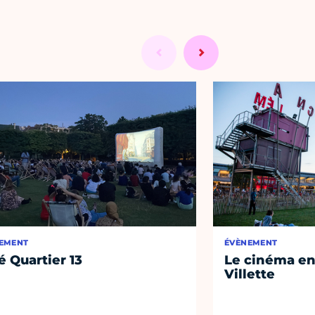
EMENT
ÉVÈNEMENT
é Quartier 13
Le cinéma en 
Villette