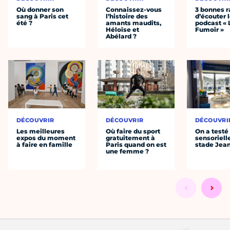
Où donner son
Connaissez-vous
3 bonnes r
sang à Paris cet
l’histoire des
d’écouter 
été ?
amants maudits,
podcast « 
Héloïse et
Fumoir »
Abélard ?
DÉCOUVRIR
DÉCOUVRIR
DÉCOUVRI
Les meilleures
Où faire du sport
On a testé 
expos du moment
gratuitement à
sensoriell
à faire en famille
Paris quand on est
stade Jea
une femme ?