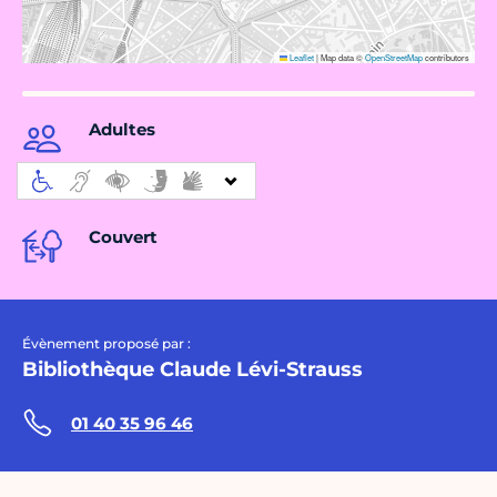
Leaflet
|
Map data ©
OpenStreetMap
contributors
Adultes
Couvert
Évènement proposé par :
Bibliothèque Claude Lévi-Strauss
01 40 35 96 46