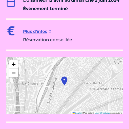
Du
samedi 13 avril
au
dimanche 2 juin 2024
Évènement terminé
Plus d'infos
Réservation conseillée
+
−
Leaflet
|
Map data ©
OpenStreetMap
contributors