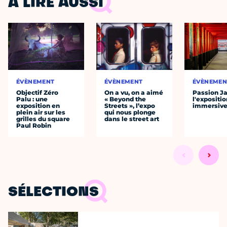
À LIRE AUSSI
ÉVÈNEMENT
ÉVÈNEMENT
ÉVÈNEMEN
Objectif Zéro
On a vu, on a aimé
Passion J
Palu : une
« Beyond the
l'expositio
exposition en
Streets », l’expo
immersiv
plein air sur les
qui nous plonge
grilles du square
dans le street art
Paul Robin
SÉLECTIONS