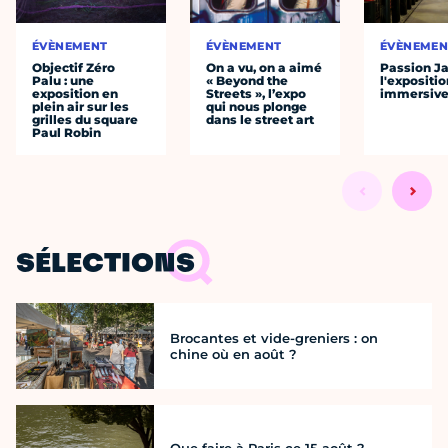
ÉVÈNEMENT
ÉVÈNEMENT
ÉVÈNEMEN
Objectif Zéro
On a vu, on a aimé
Passion J
Palu : une
« Beyond the
l'expositio
exposition en
Streets », l’expo
immersiv
plein air sur les
qui nous plonge
grilles du square
dans le street art
Paul Robin
SÉLECTIONS
Brocantes et vide-greniers : on
chine où en août ?