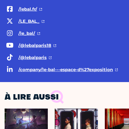
/lebal.fr/
/LE_BAL_
/le_bal/
/@lebalparis18
/@lebalparis
/company/le-bal---espace-d%27exposition
À LIRE AUSSI