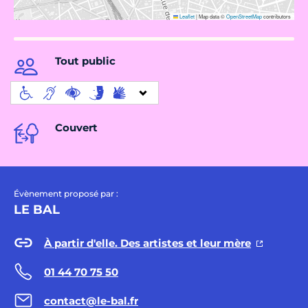
Leaflet
|
Map data ©
OpenStreetMap
contributors
Tout public
Couvert
Évènement proposé par :
LE BAL
À partir d'elle. Des artistes et leur mère
01 44 70 75 50
contact@le-bal.fr