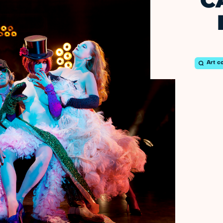
C
Art c