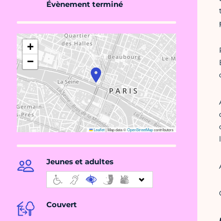
Évènement terminé
+
−
Leaflet
|
Map data ©
OpenStreetMap
contributors
Jeunes et adultes
Couvert