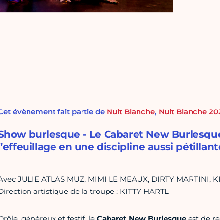
Cet évènement fait partie de
Nuit Blanche
,
Nuit Blanche 20
Show burlesque - Le Cabaret New Burlesque r
l’effeuillage en une discipline aussi pétilla
Avec JULIE ATLAS MUZ, MIMI LE MEAUX, DIRTY MARTINI, 
Direction artistique de la troupe : KITTY HARTL
Drôle, généreux et festif, le
Cabaret New Burlesque
est de re