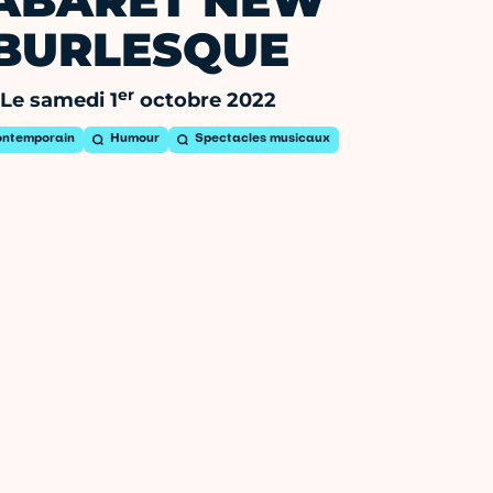
ABARET NEW
BURLESQUE
er
Le samedi 1
octobre 2022
ontemporain
Humour
Spectacles musicaux