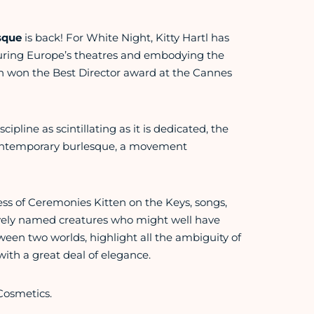
sque
is back! For White Night, Kitty Hartl has
uring Europe’s theatres and embodying the
ch won the Best Director award at the Cannes
ipline as scintillating as it is dedicated, the
contemporary burlesque, a movement
ss of Ceremonies Kitten on the Keys, songs,
vely named creatures who might well have
en two worlds, highlight all the ambiguity of
with a great deal of elegance.
Cosmetics.