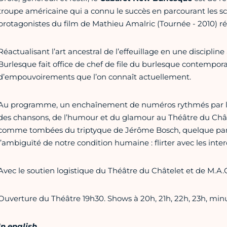
troupe américaine qui a connu le succès en parcourant les s
protagonistes du film de Mathieu Amalric (Tournée - 2010) 
Réactualisant l’art ancestral de l’effeuillage en une discipli
Burlesque fait office de chef de file du burlesque contempo
d’empouvoirements que l’on connaît actuellement.
Au programme, un enchaînement de numéros rythmés par la 
des chansons, de l’humour et du glamour au Théâtre du Chât
comme tombées du triptyque de Jérôme Bosch, quelque par
l’ambiguïté de notre condition humaine : flirter avec les int
Avec le soutien logistique du Théâtre du Châtelet et de M.A.
Ouverture du Théâtre 19h30. Shows à 20h, 21h, 22h, 23h, minui
In english