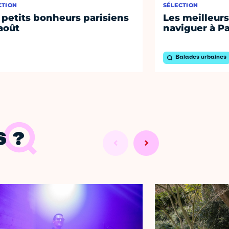
CTION
SÉLECTION
 petits bonheurs parisiens
Les meilleurs
août
naviguer à Pa
Balades urbaines
 ?