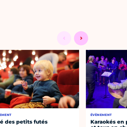
EMENT
ÉVÈNEMENT
té des petits futés
Karaokés en p