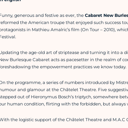
Funny, generous and festive as ever, the
Cabaret New Burle
reformed the American troupe that enjoyed such success to
protagonists in Mathieu Amalric’s film (On Tour – 2010), whi
Festival.
Updating the age-old art of striptease and turning it into a disc
New Burlesque Cabaret acts as pacesetter in the realm of 
foreshadowing the empowerment practices we know today.
On the programme, a series of numbers introduced by Mistre
humour and glamour at the Châtelet Theatre. Five suggesti
stepped out of Hieronymus Bosch’s triptych, somewhere betwe
our human condition, flirting with the forbidden, but always 
With the logistic support of the Châtelet Theatre and M.A.C 